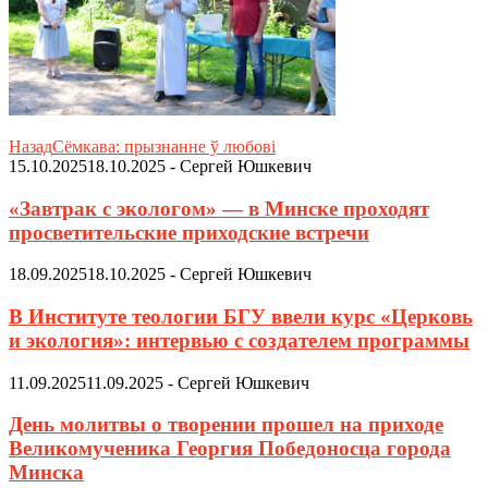
Назад
Сёмкава: прызнанне ў любові
15.10.2025
18.10.2025
-
Сергей Юшкевич
«Завтрак с экологом» — в Минске проходят
просветительские приходские встречи
18.09.2025
18.10.2025
-
Сергей Юшкевич
В Институте теологии БГУ ввели курс «Церковь
и экология»: интервью с создателем программы
11.09.2025
11.09.2025
-
Сергей Юшкевич
День молитвы о творении прошел на приходе
Великомученика Георгия Победоносца города
Минска